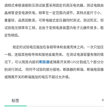
调频式串联谐振耐压测试装置采用固定的高压电抗器，测试电路由
晶闸管逆变电源供电，频率在一定范围内调节，其特点是尺寸小、
重量轻、品质因数高，可带电磁式变压器同时测试，测试死区，但
试验电压频率非工频，且由于变频电源装置内电子元器件很多，稳
定性稍低。
规定的试验电压施加在各相导体和金属壳体之间，一次只加压
一相，连接其他相导体和接地金属壳体。 在测试电源容量有限的情
况下，可以用其内部的
断路器
或隔离开关将GIS分割成几个部分分
别进行测试。 同时不试验的部分接地，断路器的断端、断端电容器
或隔离开关的断端施加的电压不超过允许值。
0
标签